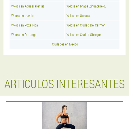
W-loss en Aguascalientes
W-loss en Ixtapa Zihuatanejo,
W-loss en puebla
W-loss en Oaxaca
W-loss en Poza Rica
W-loss en Ciudad Del Carmen
W-loss en Durango
W-loss en Ciudad Obregón
Ciudades en Mexico
ARTICULOS INTERESANTES