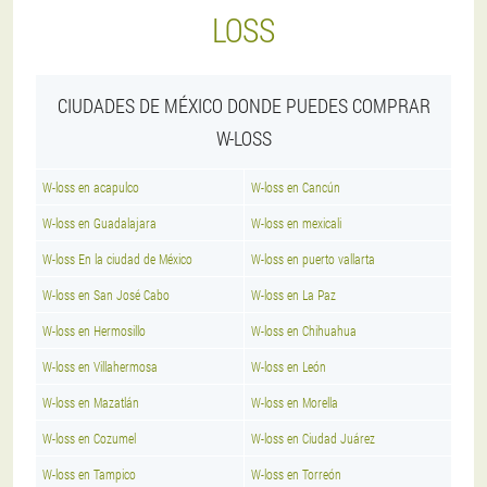
LOSS
CIUDADES DE MÉXICO DONDE PUEDES COMPRAR
W-LOSS
W-loss en acapulco
W-loss en Cancún
W-loss en Guadalajara
W-loss en mexicali
W-loss En la ciudad de México
W-loss en puerto vallarta
W-loss en San José Cabo
W-loss en La Paz
W-loss en Hermosillo
W-loss en Chihuahua
W-loss en Villahermosa
W-loss en León
W-loss en Mazatlán
W-loss en Morella
W-loss en Cozumel
W-loss en Ciudad Juárez
W-loss en Tampico
W-loss en Torreón