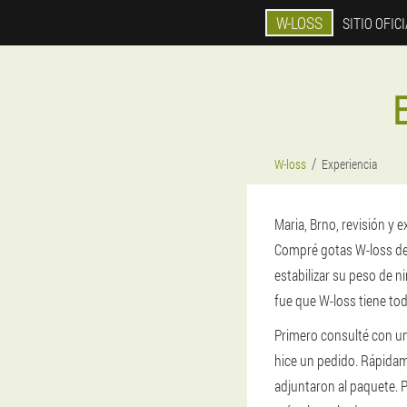
W-LOSS
SITIO OFIC
W-loss
Experiencia
Maria, Brno, revisión y 
Compré gotas W-loss des
estabilizar su peso de 
fue que W-loss tiene to
Primero consulté con un
hice un pedido. Rápidame
adjuntaron al paquete. 