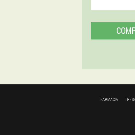
COM
FARMACIA
RES