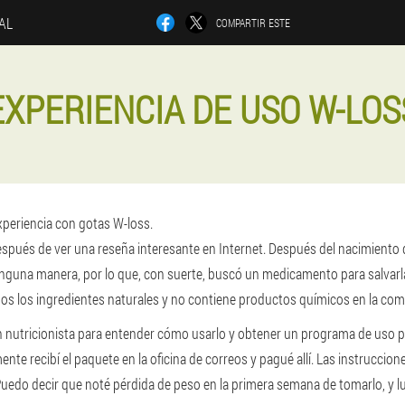
IAL
COMPARTIR ESTE
EXPERIENCIA DE USO W-LOS
experiencia con gotas W-loss.
pués de ver una reseña interesante en Internet. Después del nacimiento 
ninguna manera, por lo que, con suerte, buscó un medicamento para salvarl
dos los ingredientes naturales y no contiene productos químicos en la com
 nutricionista para entender cómo usarlo y obtener un programa de uso p
nte recibí el paquete en la oficina de correos y pagué allí. Las instruccio
Puedo decir que noté pérdida de peso en la primera semana de tomarlo, y 