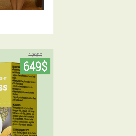
1298$
649$