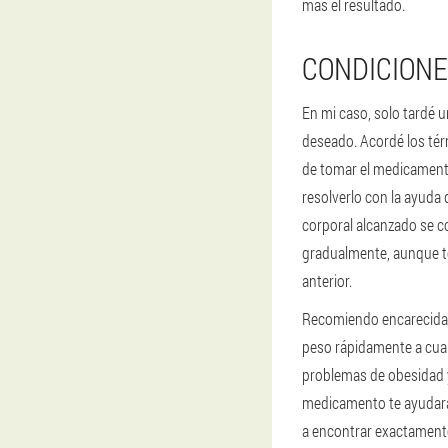
más el resultado.
CONDICIONE
En mi caso, solo tardé u
deseado. Acordé los té
de tomar el medicament
resolverlo con la ayuda 
corporal alcanzado se c
gradualmente, aunque te
anterior.
Recomiendo encarecida
peso rápidamente a cua
problemas de obesidad y
medicamento te ayudará 
a encontrar exactament