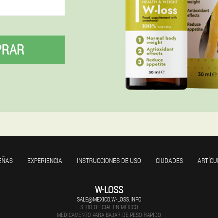
PRAR
EÑAS
EXPERIENCIA
INSTRUCCIONES DE USO
CIUDADES
ARTÍCU
W-LOSS
SALE@MEXICO.W-LOSS.INFO
SITIO OFICIAL EN MÉXICO
MEDICAMENTO PARA BAJAR DE PESO RAPIDO