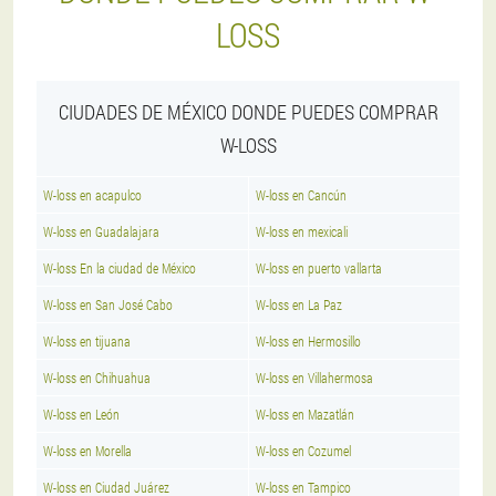
LOSS
CIUDADES DE MÉXICO DONDE PUEDES COMPRAR
W-LOSS
W-loss en acapulco
W-loss en Cancún
W-loss en Guadalajara
W-loss en mexicali
W-loss En la ciudad de México
W-loss en puerto vallarta
W-loss en San José Cabo
W-loss en La Paz
W-loss en tijuana
W-loss en Hermosillo
W-loss en Chihuahua
W-loss en Villahermosa
W-loss en León
W-loss en Mazatlán
W-loss en Morella
W-loss en Cozumel
W-loss en Ciudad Juárez
W-loss en Tampico