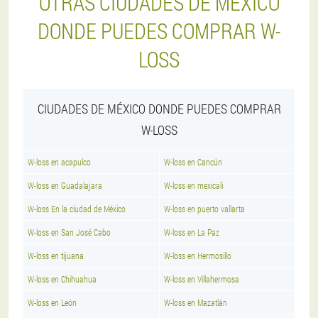
OTRAS CIUDADES DE MÉXICO
DONDE PUEDES COMPRAR W-
LOSS
CIUDADES DE MÉXICO DONDE PUEDES COMPRAR
W-LOSS
W-loss en acapulco
W-loss en Cancún
W-loss en Guadalajara
W-loss en mexicali
W-loss En la ciudad de México
W-loss en puerto vallarta
W-loss en San José Cabo
W-loss en La Paz
W-loss en tijuana
W-loss en Hermosillo
W-loss en Chihuahua
W-loss en Villahermosa
W-loss en León
W-loss en Mazatlán