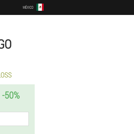
MÉXICO
GO
LOSS
 -50%