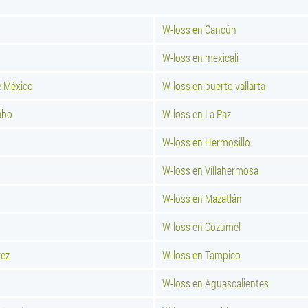
W-loss en Cancún
W-loss en mexicali
e México
W-loss en puerto vallarta
abo
W-loss en La Paz
W-loss en Hermosillo
W-loss en Villahermosa
W-loss en Mazatlán
W-loss en Cozumel
rez
W-loss en Tampico
W-loss en Aguascalientes