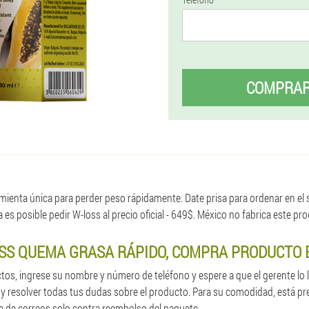
COMPRA
ienta única para perder peso rápidamente. Date prisa para ordenar en el si
es posible pedir W-loss al precio oficial - 649$. México no fabrica este pr
SS QUEMA GRASA RÁPIDO, COMPRA PRODUCTO
tos, ingrese su nombre y número de teléfono y espere a que el gerente lo
y resolver todas tus dudas sobre el producto. Para su comodidad, está prev
na de correos solo contra reembolso del paquete.