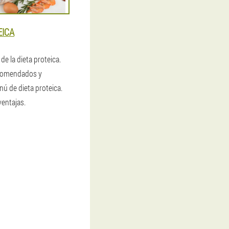
EICA
de la dieta proteica.
comendados y
nú de dieta proteica.
ventajas.