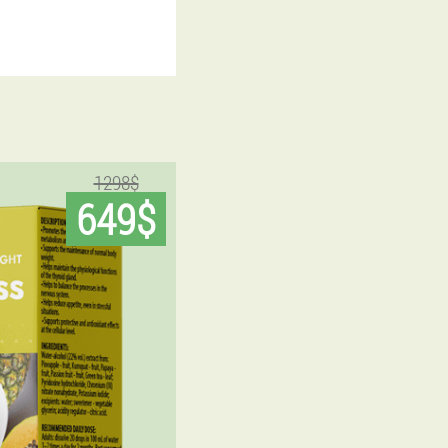
1298$
649$