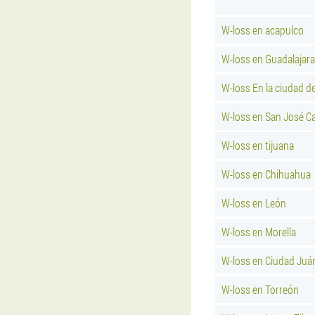
W-loss en acapulco
W-loss en Guadalajara
W-loss En la ciudad d
W-loss en San José C
W-loss en tijuana
W-loss en Chihuahua
W-loss en León
W-loss en Morella
W-loss en Ciudad Juá
W-loss en Torreón