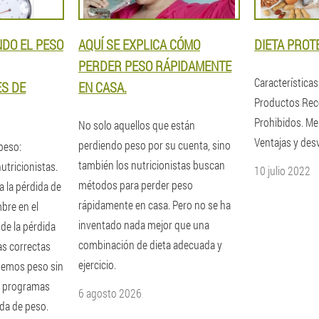
DO EL PESO
AQUÍ SE EXPLICA CÓMO
DIETA PROT
PERDER PESO RÁPIDAMENTE
Características 
S DE
EN CASA.
Productos Re
Prohibidos. Me
No solo aquellos que están
Ventajas y des
perdiendo peso por su cuenta, sino
peso:
también los nutricionistas buscan
tricionistas.
10 julio 2022
métodos para perder peso
a la pérdida de
rápidamente en casa. Pero no se ha
mbre en el
inventado nada mejor que una
 de la pérdida
combinación de dieta adecuada y
as correctas
ejercicio.
demos peso sin
y programas
6 agosto 2026
ida de peso.