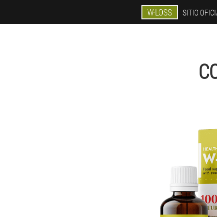
W-LOSS
SITIO OFIC
C