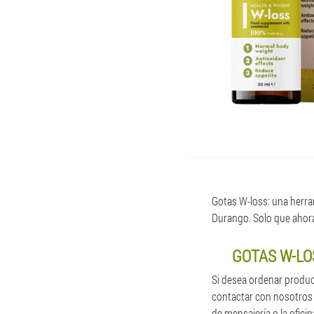
Gotas W-loss: una herram
Durango. Solo que ahora 
GOTAS W-LO
Si desea ordenar produc
contactar con nosotros 
de mensajería o la ofici