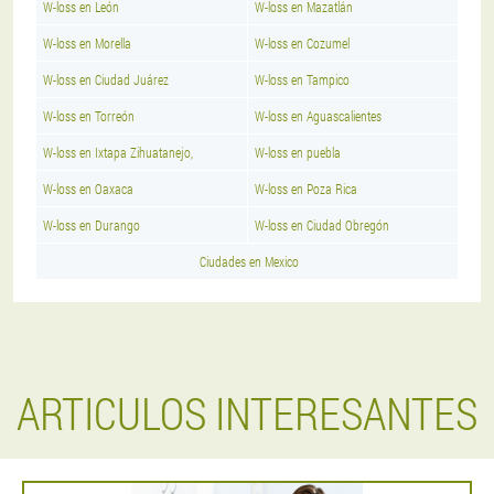
W-loss en León
W-loss en Mazatlán
W-loss en Morella
W-loss en Cozumel
W-loss en Ciudad Juárez
W-loss en Tampico
W-loss en Torreón
W-loss en Aguascalientes
W-loss en Ixtapa Zihuatanejo,
W-loss en puebla
W-loss en Oaxaca
W-loss en Poza Rica
W-loss en Durango
W-loss en Ciudad Obregón
Ciudades en Mexico
ARTICULOS INTERESANTES