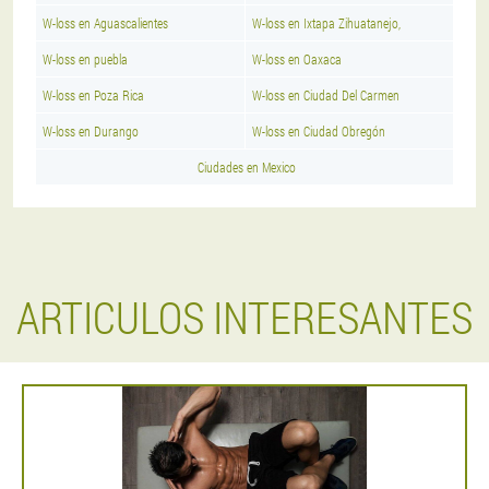
W-loss en Aguascalientes
W-loss en Ixtapa Zihuatanejo,
W-loss en puebla
W-loss en Oaxaca
W-loss en Poza Rica
W-loss en Ciudad Del Carmen
W-loss en Durango
W-loss en Ciudad Obregón
Ciudades en Mexico
ARTICULOS INTERESANTES