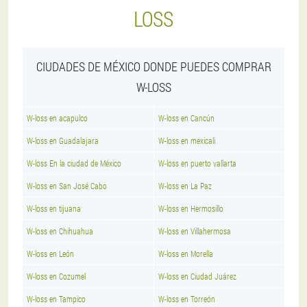
LOSS
CIUDADES DE MÉXICO DONDE PUEDES COMPRAR
W-LOSS
W-loss en acapulco
W-loss en Cancún
W-loss en Guadalajara
W-loss en mexicali
W-loss En la ciudad de México
W-loss en puerto vallarta
W-loss en San José Cabo
W-loss en La Paz
W-loss en tijuana
W-loss en Hermosillo
W-loss en Chihuahua
W-loss en Villahermosa
W-loss en León
W-loss en Morella
W-loss en Cozumel
W-loss en Ciudad Juárez
W-loss en Tampico
W-loss en Torreón