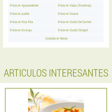
W-loss en Aguascalientes
W-loss en Ixtapa Zihuatanejo,
W-loss en puebla
W-loss en Oaxaca
W-loss en Poza Rica
W-loss en Ciudad Del Carmen
W-loss en Durango
W-loss en Ciudad Obregón
Ciudades en Mexico
ARTICULOS INTERESANTES