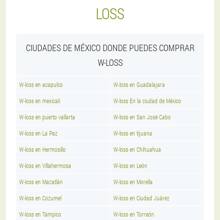
LOSS
CIUDADES DE MÉXICO DONDE PUEDES COMPRAR
W-LOSS
W-loss en acapulco
W-loss en Guadalajara
W-loss en mexicali
W-loss En la ciudad de México
W-loss en puerto vallarta
W-loss en San José Cabo
W-loss en La Paz
W-loss en tijuana
W-loss en Hermosillo
W-loss en Chihuahua
W-loss en Villahermosa
W-loss en León
W-loss en Mazatlán
W-loss en Morella
W-loss en Cozumel
W-loss en Ciudad Juárez
W-loss en Tampico
W-loss en Torreón